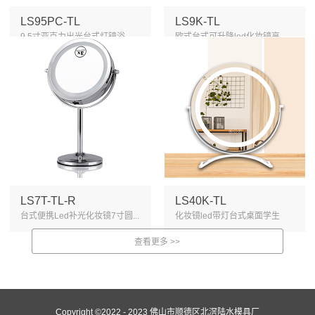
LS95PC-TL
LS9K-TL
9.5寸亚克力出光台式灯镜浴
欧式台式可升降led化妆镜高
室...
清...
LS7T-TL-R
LS40K-TL
台式便携Led补光化妆镜7寸圆...
化妆镜led带灯台式桌面学生
宿...
Copyright ©2022 - 2023 佛山市顺德区北滘陆水模具厂