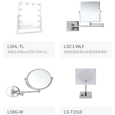
LSHL-TL
LSC1-WLF
桌面台式镜led灯带灯泡补光1...
挂墙双面高清化妆镜浴室伸缩折
叠...
LS8G-W
LS-T1510